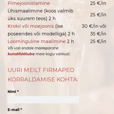
Pimejoonistamine
25 €/in
Ühismaalimine (koos valmib
25 €/in
üks suurem teos) 2 h
Krokii või moejoonis
(ise
30 €/in või
poseerides või modelliga) 2 h
35 €/in
Loominguline maalimine
2 h
25 €/in
Või vali endale meelepärane
kunstitöötuba
meie kogu valikust.
UURI MEILT FIRMAPEO
KORRALDAMISE KOHTA:
Nimi
E-mail