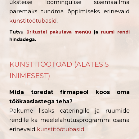
üksteise loomingulise sisemaailma
paremaks tundma õppimiseks erinevaid
kunstitöötubasid
.
Tutvu
üritustel pakutava menüü
ja
ruumi rendi
hindadega.
KUNSTITÖÖTOAD (ALATES 5
INIMESEST)
Mida toredat firmapeol koos oma
töökaaslastega teha?
Pakume lisaks cateringile ja ruumide
rendile ka meelelahutusprogrammi osana
erinevaid
kunstitöötubasid
.