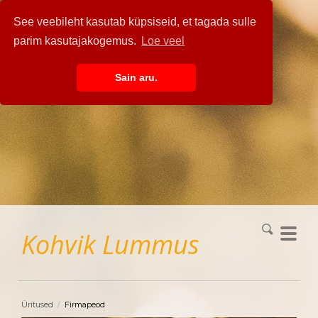
See veebileht kasutab küpsiseid, et tagada sulle
parim kasutajakogemus.
Loe veel
Sain aru.
Kohvik
Lummus
Üritused
/
Firmapeod