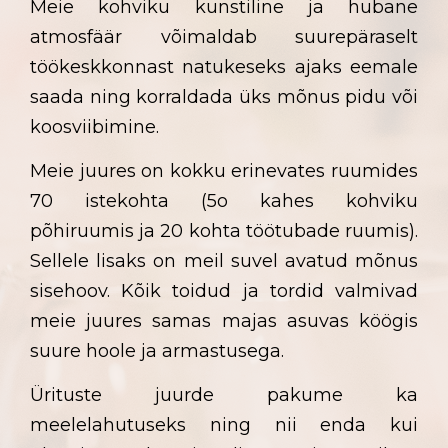
Meie kohviku kunstiline ja hubane
atmosfäär võimaldab suurepäraselt
töökeskkonnast natukeseks ajaks eemale
saada ning korraldada üks mõnus pidu või
koosviibimine.
Meie juures on kokku erinevates ruumides
70 istekohta (5o kahes kohviku
põhiruumis ja 20 kohta töötubade ruumis).
Sellele lisaks on meil suvel avatud mõnus
sisehoov. Kõik toidud ja tordid valmivad
meie juures samas majas asuvas köögis
suure hoole ja armastusega.
Ürituste juurde pakume ka
meelelahutuseks ning nii enda kui